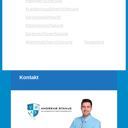
Pflegeversicherung
Krankenzusatzversicherung
Vorsorgevollmacht
Patientenverfügung
Sorgerechtsverfügung
Wohnmobilversicherung
Testament
Kontakt