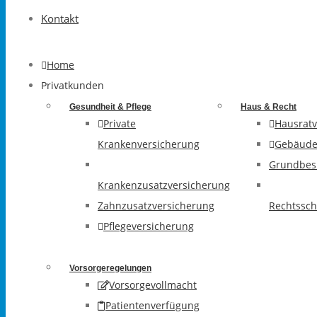
Kontakt
Home
Privatkunden
Gesundheit & Pflege
Haus & Recht
Private
Hausratv
Krankenversicherung
Gebäude
Grundbesi
Krankenzusatzversicherung
Zahnzusatzversicherung
Rechtssch
Pflegeversicherung
Vorsorgeregelungen
Vorsorgevollmacht
Patientenverfügung