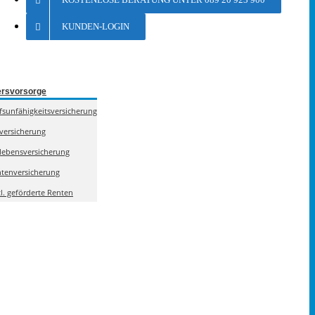
KUNDEN-LOGIN
ersvorsorge
fsunfähigkeitsversicherung
lversicherung
olebensversicherung
tenversicherung
tl. geförderte Renten