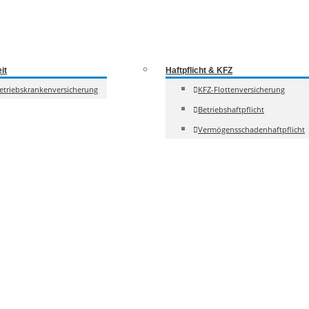
it
Haftpflicht & KFZ
etriebskrankenversicherung
KFZ-Flottenversicherung
Betriebshaftpflicht
Vermögensschadenhaftpflicht