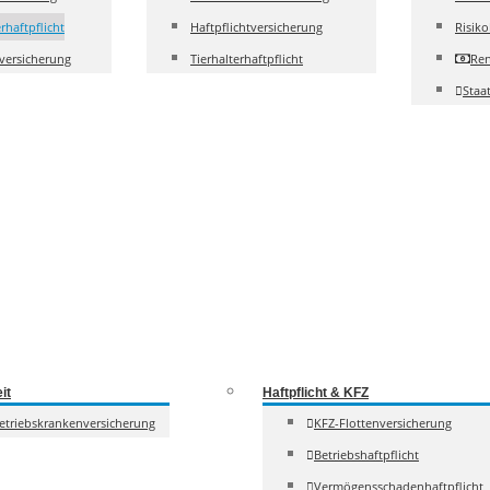
rhaftpflicht
Haftpflichtversicherung
Risik
versicherung
Tierhalterhaftpflicht
Ren
Staa
it
Haftpflicht & KFZ
etriebskrankenversicherung
KFZ-Flottenversicherung
Betriebshaftpflicht
Vermögensschadenhaftpflicht