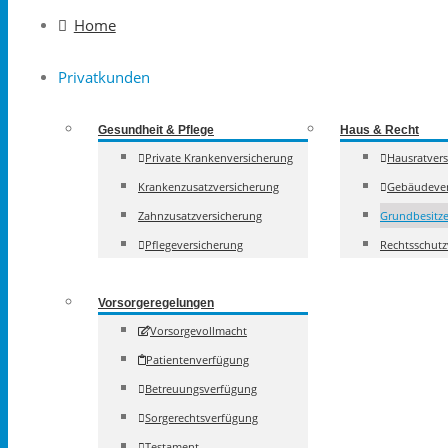
to
Home
content
Privatkunden
Gesundheit & Pflege
Haus & Recht
Private Krankenversicherung
Hausratver
Krankenzusatzversicherung
Gebäudever
Zahnzusatzversicherung
Grundbesitze
Pflegeversicherung
Rechtsschutz
Vorsorgeregelungen
Vorsorgevollmacht
Patientenverfügung
Betreuungsverfügung
Sorgerechtsverfügung
Testament