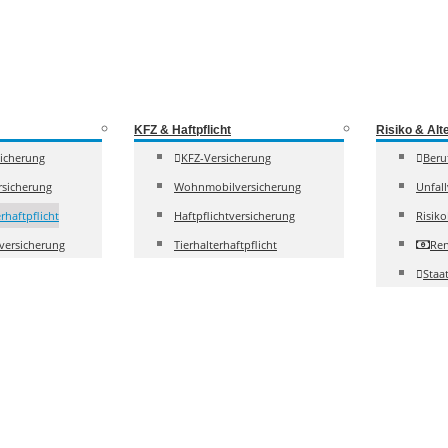
KFZ & Haftpflicht
Risiko & Alt
sicherung
KFZ-Versicherung
Beru
sicherung
Wohnmobilversicherung
Unfal
rhaftpflicht
Haftpflichtversicherung
Risik
versicherung
Tierhalterhaftpflicht
Ren
Staa