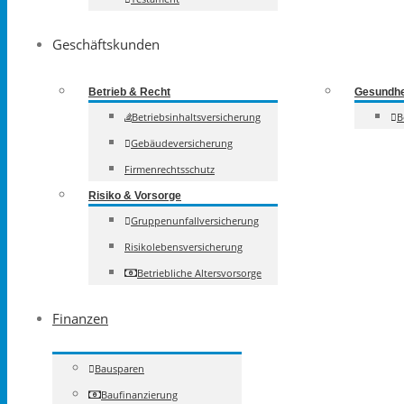
Geschäftskunden
Betrieb & Recht
Gesundhe
Betriebsinhaltsversicherung
B
Gebäudeversicherung
Firmenrechtsschutz
Risiko & Vorsorge
Gruppenunfallversicherung
Risikolebensversicherung
Betriebliche Altersvorsorge
Finanzen
Bausparen
Baufinanzierung