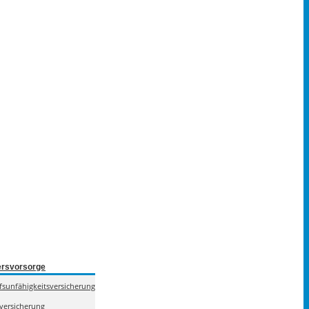
ersvorsorge
fsunfähigkeitsversicherung
lversicherung