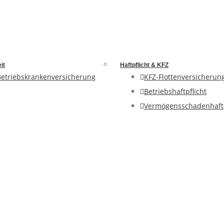
it
Haftpflicht & KFZ
Betriebskrankenversicherung
KFZ-Flottenversicherun
Betriebshaftpflicht
Vermögensschadenhaftp