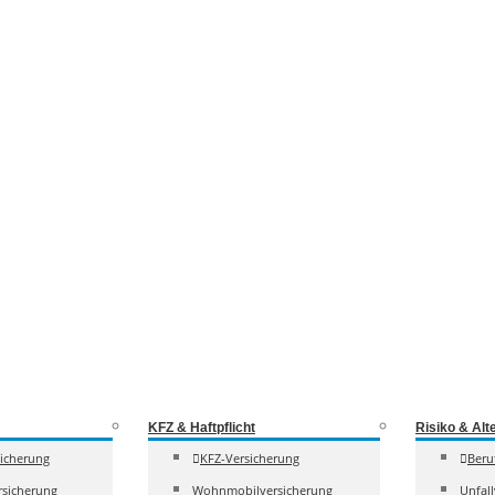
KFZ & Haftpflicht
Risiko & Alt
sicherung
KFZ-Versicherung
Beru
sicherung
Wohnmobilversicherung
Unfal