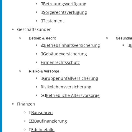
Betreuungsverfügung
Sorgerechtsverfügung
Testament
Geschäftskunden
Betrieb & Recht
Gesundhe
Betriebsinhaltsversicherung
Gebäudeversicherung
Firmenrechtsschutz
Risiko & Vorsorge
Gruppenunfallversicherung
Risikolebensversicherung
Betriebliche Altersvorsorge
Finanzen
Bausparen
Baufinanzierung
Edelmetalle