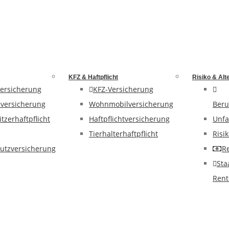
KFZ & Haftpflicht
Risiko & Alt
ersicherung
KFZ-Versicherung
versicherung
Wohnmobilversicherung
Beru
tzerhaftpflicht
Haftpflichtversicherung
Unfa
Tierhalterhaftpflicht
Risi
utzversicherung
R
Sta
Rent