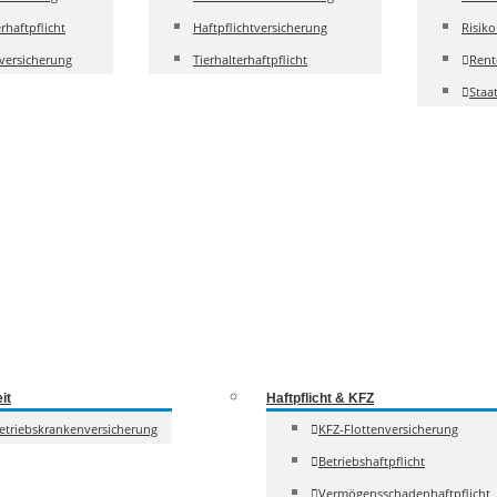
rhaftpflicht
Haftpflichtversicherung
Risik
versicherung
Tierhalterhaftpflicht
Rent
Staa
it
Haftpflicht & KFZ
etriebskrankenversicherung
KFZ-Flottenversicherung
Betriebshaftpflicht
Vermögensschadenhaftpflicht