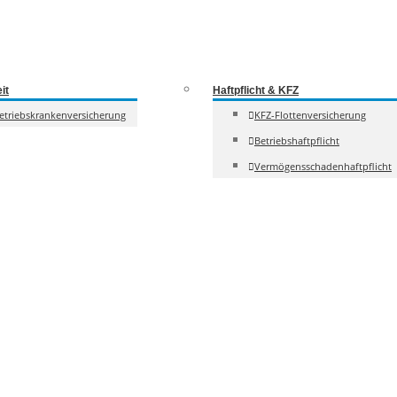
it
Haftpflicht & KFZ
etriebskrankenversicherung
KFZ-Flottenversicherung
Betriebshaftpflicht
Vermögensschadenhaftpflicht