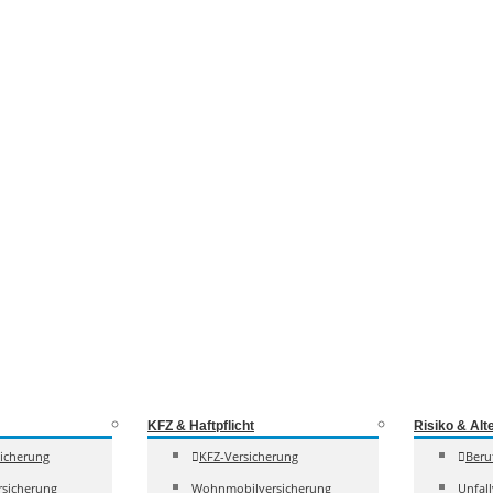
KFZ & Haftpflicht
Risiko & Alt
sicherung
KFZ-Versicherung
Beru
sicherung
Wohnmobilversicherung
Unfal