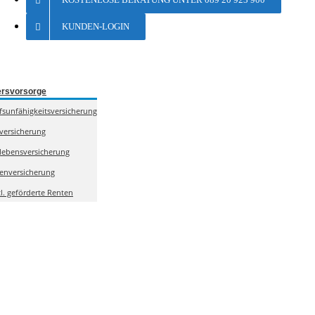
KUNDEN-LOGIN
ersvorsorge
fsunfähigkeitsversicherung
lversicherung
olebensversicherung
enversicherung
tl. geförderte Renten