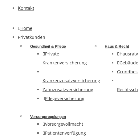
Kontakt
Home
Privatkunden
Gesundheit & Pflege
Haus & Recht
Private
Hausratv
Krankenversicherung
Gebäude
Grundbesi
Krankenzusatzversicherung
Zahnzusatzversicherung
Rechtssch
Pflegeversicherung
Vorsorgeregelungen
Vorsorgevollmacht
Patientenverfügung