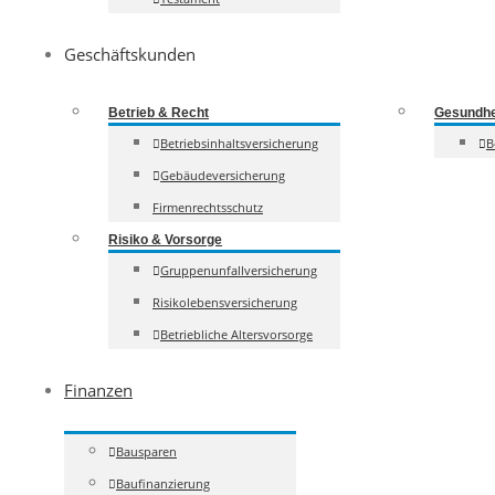
Geschäftskunden
Betrieb & Recht
Gesundhe
Betriebsinhaltsversicherung
B
Gebäudeversicherung
Firmenrechtsschutz
Risiko & Vorsorge
Gruppenunfallversicherung
Risikolebensversicherung
Betriebliche Altersvorsorge
Finanzen
Bausparen
Baufinanzierung