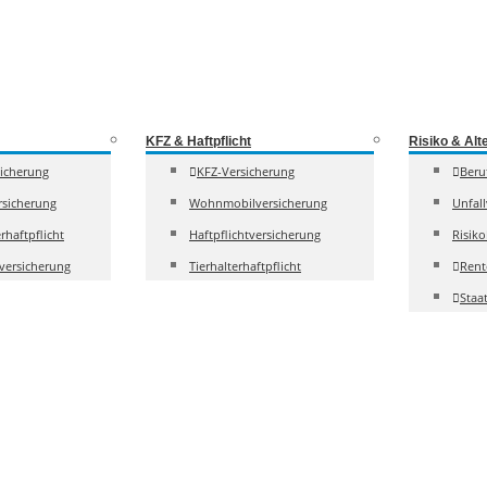
KFZ & Haftpflicht
Risiko & Alt
sicherung
KFZ-Versicherung
Beru
sicherung
Wohnmobilversicherung
Unfal
rhaftpflicht
Haftpflichtversicherung
Risik
versicherung
Tierhalterhaftpflicht
Rent
Staa