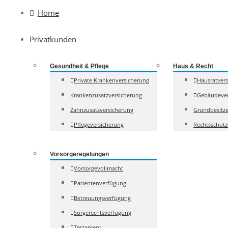
to
Home
content
Privatkunden
Gesundheit & Pflege
Haus & Recht
Private Krankenversicherung
Hausratver
Krankenzusatzversicherung
Gebäudever
Zahnzusatzversicherung
Grundbesitze
Pflegeversicherung
Rechtsschutz
Vorsorgeregelungen
Vorsorgevollmacht
Patientenverfügung
Betreuungsverfügung
Sorgerechtsverfügung
Testament