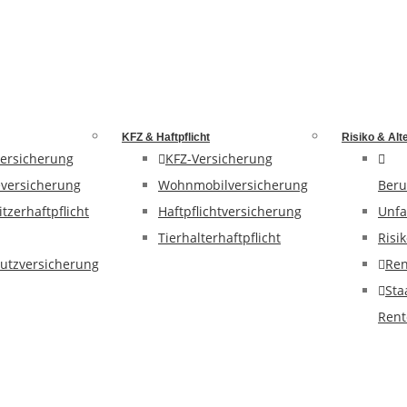
KFZ & Haftpflicht
Risiko & Alt
ersicherung
KFZ-Versicherung
versicherung
Wohnmobilversicherung
Beru
tzerhaftpflicht
Haftpflichtversicherung
Unfa
Tierhalterhaftpflicht
Risi
utzversicherung
Ren
Sta
Rent