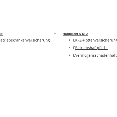
it
Haftpflicht & KFZ
Betriebskrankenversicherung
KFZ-Flottenversicherun
Betriebshaftpflicht
Vermögensschadenhaftp