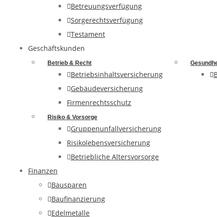
Betreuungsverfügung
Sorgerechtsverfügung
Testament
Geschäftskunden
Betrieb & Recht
Gesundhe
Betriebsinhaltsversicherung
Gebäudeversicherung
Firmenrechtsschutz
Risiko & Vorsorge
Gruppenunfallversicherung
Risikolebensversicherung
Betriebliche Altersvorsorge
Finanzen
Bausparen
Baufinanzierung
Edelmetalle