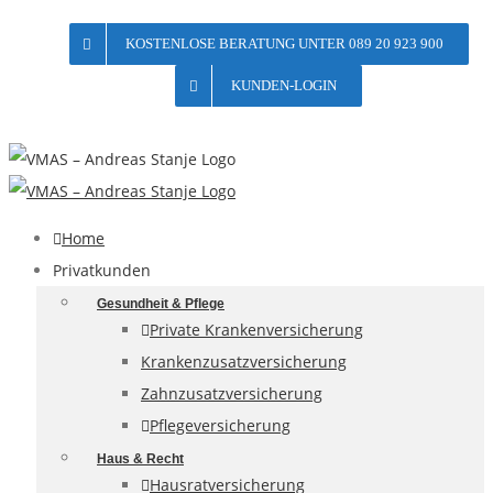
Skip
KOSTENLOSE BERATUNG UNTER 089 20 923 900
to
content
KUNDEN-LOGIN
Home
Privatkunden
Gesundheit & Pflege
Private Krankenversicherung
Krankenzusatzversicherung
Zahnzusatzversicherung
Pflegeversicherung
Haus & Recht
Hausratversicherung